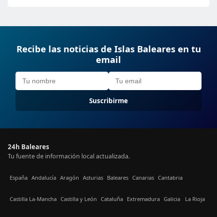
Recibe las noticias de Islas Baleares en tu
email
Suscribirme
24h Baleares
Tu fuente de información local actualizada.
España
Andalucía
Aragón
Asturias
Baleares
Canarias
Cantabria
Castilla La-Mancha
Castilla y León
Cataluña
Extremadura
Galicia
La Rioja