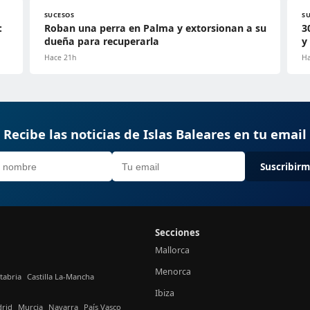
SUCESOS
S
:
Roban una perra en Palma y extorsionan a su
3
dueña para recuperarla
y
Hace 21h
Ha
Recibe las noticias de Islas Baleares en tu email
Suscribir
Secciones
Mallorca
Menorca
tabria
Castilla La-Mancha
Ibiza
rid
Murcia
Navarra
País Vasco