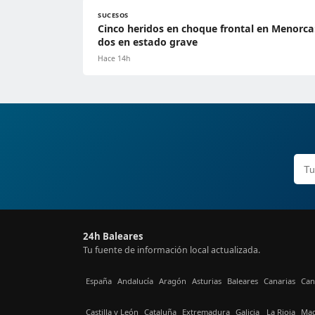
SUCESOS
Cinco heridos en choque frontal en Menorca
dos en estado grave
Hace 14h
24h Baleares
Tu fuente de información local actualizada.
España
Andalucía
Aragón
Asturias
Baleares
Canarias
Can
Castilla y León
Cataluña
Extremadura
Galicia
La Rioja
Mad