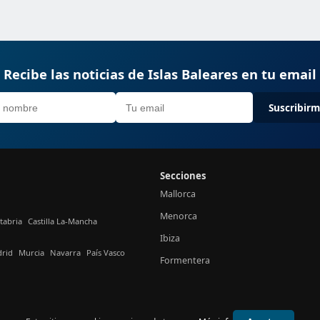
Recibe las noticias de Islas Baleares en tu email
Suscribir
Secciones
Mallorca
Menorca
tabria
Castilla La-Mancha
Ibiza
rid
Murcia
Navarra
País Vasco
Formentera