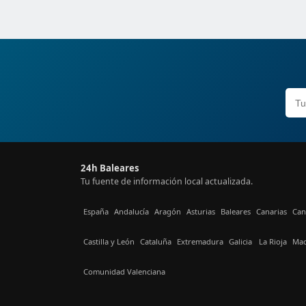
24h Baleares
Tu fuente de información local actualizada.
España
Andalucía
Aragón
Asturias
Baleares
Canarias
Can
Castilla y León
Cataluña
Extremadura
Galicia
La Rioja
Mad
Comunidad Valenciana