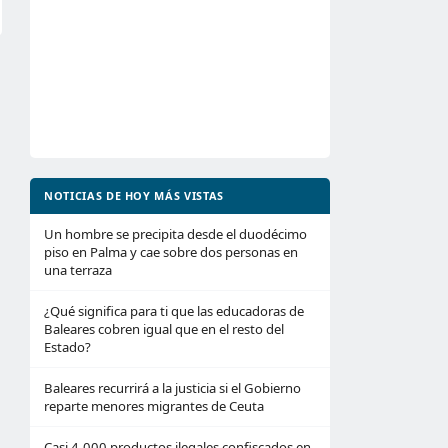
NOTICIAS DE HOY MÁS VISTAS
Un hombre se precipita desde el duodécimo
piso en Palma y cae sobre dos personas en
una terraza
¿Qué significa para ti que las educadoras de
Baleares cobren igual que en el resto del
Estado?
Baleares recurrirá a la justicia si el Gobierno
reparte menores migrantes de Ceuta
Casi 4.000 productos ilegales confiscados en