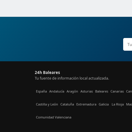
24h Baleares
Tu fuente de información local actualizada.
España
Andalucía
Aragón
Asturias
Baleares
Canarias
Can
Castilla y León
Cataluña
Extremadura
Galicia
La Rioja
Mad
Comunidad Valenciana