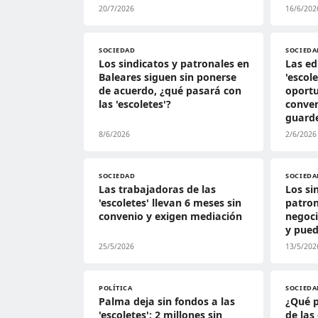
20/7/2026
16/6/202
SOCIEDAD
SOCIEDA
Los sindicatos y patronales en
Las ed
Baleares siguen sin ponerse
'escol
de acuerdo, ¿qué pasará con
oportu
las 'escoletes'?
conven
guarde
8/6/2026
2/6/2026
SOCIEDAD
SOCIEDA
Las trabajadoras de las
Los si
'escoletes' llevan 6 meses sin
patron
convenio y exigen mediación
negoci
y pued
25/5/2026
13/5/202
POLÍTICA
SOCIEDA
Palma deja sin fondos a las
¿Qué p
'escoletes': 2 millones sin
de las