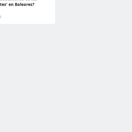
etes' en Baleares?
6