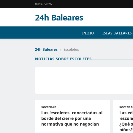
08/08/2026
24h Baleares
INICIO
ISLAS BALEARES
24h Baleares
›
Escoletes
NOTICIAS SOBRE ESCOLETES
SOCIEDAD
SOCIEDA
Las 'escoletes' concertadas al
Las ed
borde del cierre por una
'escol
normativa que no negocian
¿Qué s
niños?