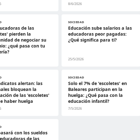
6
8/6/2026
D
SOCIEDAD
ucadoras de las
Educación sube salarios a las
etes' pierden la
educadoras peor pagadas:
nidad de negociar su
¿Qué significa para ti?
io: ¿qué pasa con tu
ría?
25/5/2026
D
SOCIEDAD
ndicatos alertan: las
Solo el 7% de 'escoletes' en
ales bloquean la
Baleares participan en la
ación de las 'escoletes'
huelga: ¿Qué pasa con la
e haber huelga
educación infantil?
6
7/5/2026
D
asará con los sueldos
 educadoras de las