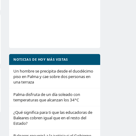
NOTICIAS DE HOY MÁS VISTAS
Un hombre se precipita desde el duodécimo
piso en Palma y cae sobre dos personas en
una terraza
Palma disfruta de un día soleado con
temperaturas que alcanzan los 34°C
¿Qué significa para ti que las educadoras de
Baleares cobren igual que en el resto del
Estado?
Baleares recurrirá a la justicia si el Gobierno