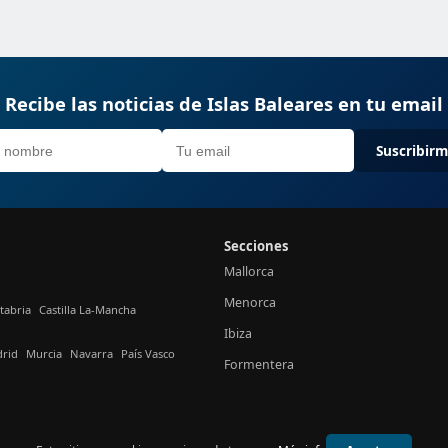
Recibe las noticias de Islas Baleares en tu email
Suscribir
Secciones
Mallorca
Menorca
tabria
Castilla La-Mancha
Ibiza
rid
Murcia
Navarra
País Vasco
Formentera