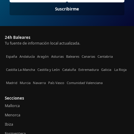
Suscribirme
24h Baleares
Tu fuente de información local actualizada.
España
Andalucía
Aragón
Asturias
Baleares
Canarias
Cantabria
Castilla La-Mancha
Castilla y León
Cataluña
Extremadura
Galicia
La Rioja
Madrid
Murcia
Navarra
País Vasco
Comunidad Valenciana
Secciones
Mallorca
Menorca
Ibiza
Formentera