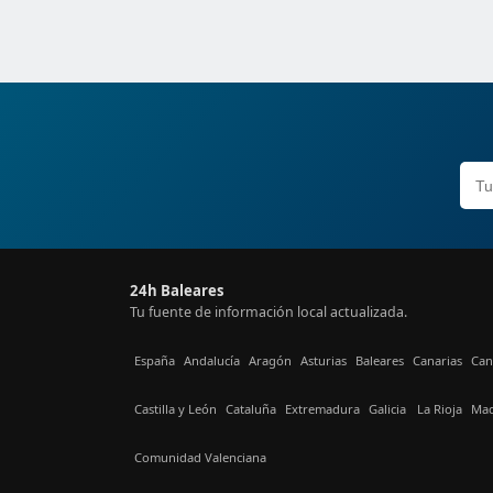
24h Baleares
Tu fuente de información local actualizada.
España
Andalucía
Aragón
Asturias
Baleares
Canarias
Can
Castilla y León
Cataluña
Extremadura
Galicia
La Rioja
Mad
Comunidad Valenciana