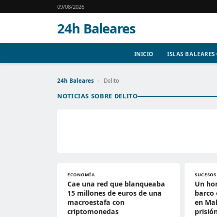
09/08/2026
24h Baleares
INICIO
ISLAS BALEARES
24h Baleares
›
Delito
NOTICIAS SOBRE DELITO
ECONOMÍA
SUCESOS
Cae una red que blanqueaba
Un ho
15 millones de euros de una
barco 
macroestafa con
en Mal
criptomonedas
prisió