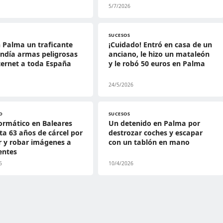
5/7/2026
SUCESOS
 Palma un traficante
¡Cuidado! Entró en casa de un
ndía armas peligrosas
anciano, le hizo un mataleón
ternet a toda España
y le robó 50 euros en Palma
24/5/2026
D
SUCESOS
ormático en Baleares
Un detenido en Palma por
ta 63 años de cárcel por
destrozar coches y escapar
 y robar imágenes a
con un tablón en mano
ientes
6
10/4/2026