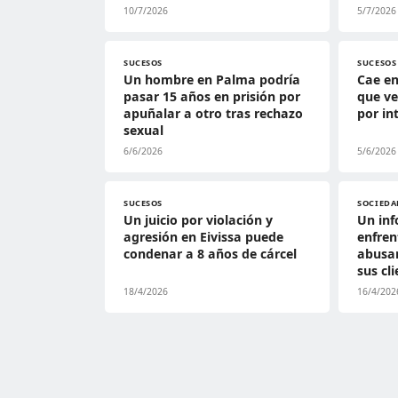
10/7/2026
5/7/2026
SUCESOS
SUCESOS
Un hombre en Palma podría
Cae en
pasar 15 años en prisión por
que ve
apuñalar a otro tras rechazo
por in
sexual
6/6/2026
5/6/2026
SUCESOS
SOCIEDA
Un juicio por violación y
Un inf
agresión en Eivissa puede
enfren
condenar a 8 años de cárcel
abusar
sus cl
18/4/2026
16/4/202