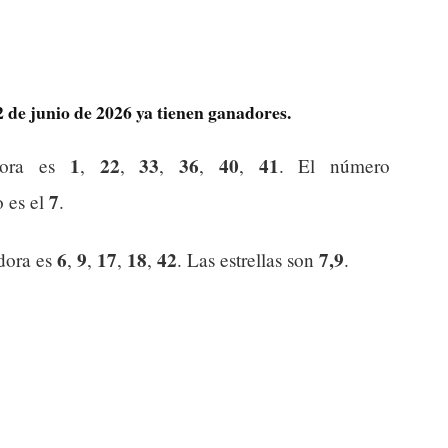
 2 de junio de 2026 ya tienen ganadores.
1
22
33
36
40
41
dora es
,
,
,
,
,
. El número
7
o es el
.
6
9
17
18
42
7,9
dora es
,
,
,
,
. Las estrellas son
.