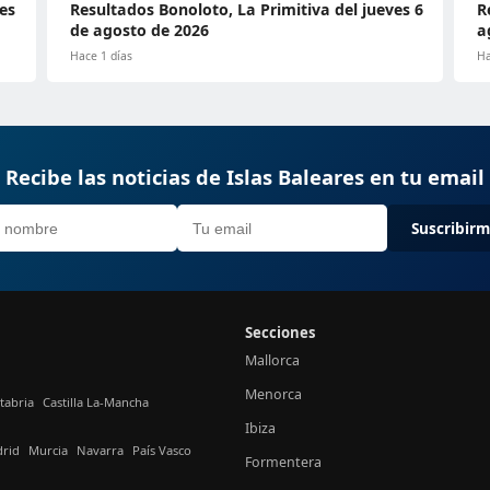
es
Resultados Bonoloto, La Primitiva del jueves 6
R
de agosto de 2026
a
Hace 1 días
Ha
Recibe las noticias de Islas Baleares en tu email
Suscribir
Secciones
Mallorca
Menorca
tabria
Castilla La-Mancha
Ibiza
rid
Murcia
Navarra
País Vasco
Formentera