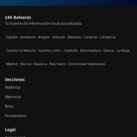
24h Baleares
Tu fuente de información local actualizada.
España
Andalucía
Aragón
Asturias
Baleares
Canarias
Cantabria
Castilla La-Mancha
Castilla y León
Cataluña
Extremadura
Galicia
La Rioja
Madrid
Murcia
Navarra
País Vasco
Comunidad Valenciana
Secciones
Mallorca
Menorca
Ibiza
Formentera
Legal