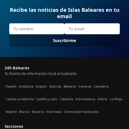
Recibe las noticias de Islas Baleares en tu
email
Suscribirme
24h Baleares
Tu fuente de información local actualizada.
España
Andalucía
Aragón
Asturias
Baleares
Canarias
Cantabria
Castilla La-Mancha
Castilla y León
Cataluña
Extremadura
Galicia
La Rioja
Madrid
Murcia
Navarra
País Vasco
Comunidad Valenciana
Secciones