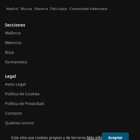
Madrid
Murcia
Navarra
País Vasco
Comunidad Valenciana
Secciones
Mallorca
Menorca
Ibiza
Formentera
Legal
Aviso Legal
Política de Cookies
Política de Privacidad
Contacto
Quiénes somos
Este sitio usa cookies propias y de terceros.
Más info
Aceptar
© 2026 24h Baleares