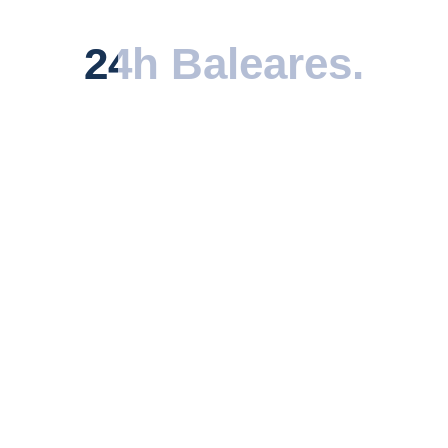
descubierta.
24h Baleares
24h Baleares
.
.