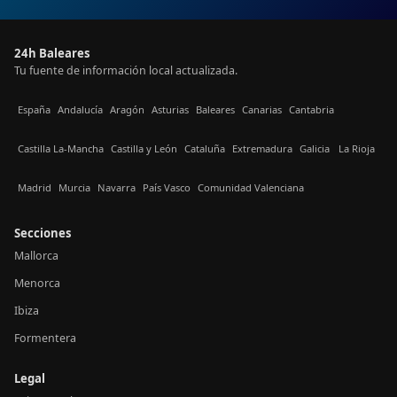
24h Baleares
Tu fuente de información local actualizada.
España
Andalucía
Aragón
Asturias
Baleares
Canarias
Cantabria
Castilla La-Mancha
Castilla y León
Cataluña
Extremadura
Galicia
La Rioja
Madrid
Murcia
Navarra
País Vasco
Comunidad Valenciana
Secciones
Mallorca
Menorca
Ibiza
Formentera
Legal