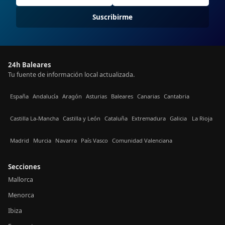
Suscribirme
24h Baleares
Tu fuente de información local actualizada.
España
Andalucía
Aragón
Asturias
Baleares
Canarias
Cantabria
Castilla La-Mancha
Castilla y León
Cataluña
Extremadura
Galicia
La Rioja
Madrid
Murcia
Navarra
País Vasco
Comunidad Valenciana
Secciones
Mallorca
Menorca
Ibiza