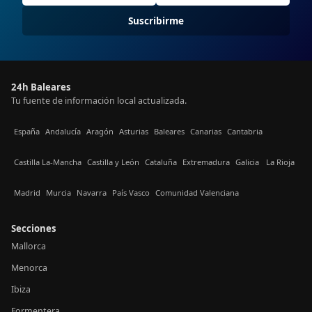
Suscribirme
24h Baleares
Tu fuente de información local actualizada.
España
Andalucía
Aragón
Asturias
Baleares
Canarias
Cantabria
Castilla La-Mancha
Castilla y León
Cataluña
Extremadura
Galicia
La Rioja
Madrid
Murcia
Navarra
País Vasco
Comunidad Valenciana
Secciones
Mallorca
Menorca
Ibiza
Formentera