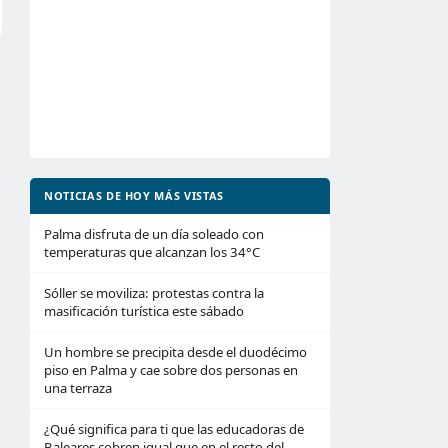
NOTICIAS DE HOY MÁS VISTAS
Palma disfruta de un día soleado con
temperaturas que alcanzan los 34°C
Sóller se moviliza: protestas contra la
masificación turística este sábado
Un hombre se precipita desde el duodécimo
piso en Palma y cae sobre dos personas en
una terraza
¿Qué significa para ti que las educadoras de
Baleares cobren igual que en el resto del