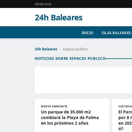
08/08/2026
24h Baleares
INICIO
ISLAS BALEARES
24h Baleares
›
Espacio publico
NOTICIAS SOBRE ESPACIO PUBLICO
MEDIO AMBIENTE
SOCIEDA
Un parque de 35.000 m2
El Par
cambiará la Playa de Palma
por 8 
en los próximos 2 años
en 202
ti?