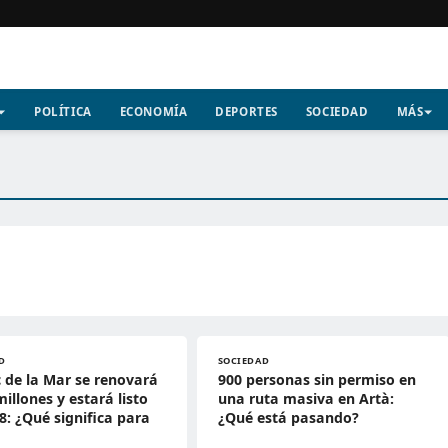
POLÍTICA
ECONOMÍA
DEPORTES
SOCIEDAD
MÁS
D
SOCIEDAD
c de la Mar se renovará
900 personas sin permiso en
millones y estará listo
una ruta masiva en Artà:
8: ¿Qué significa para
¿Qué está pasando?