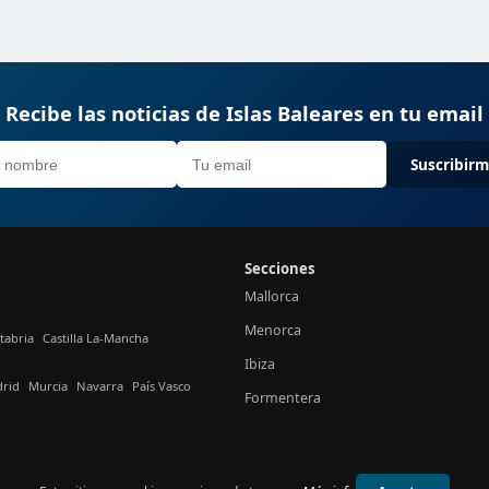
Recibe las noticias de Islas Baleares en tu email
Suscribir
Secciones
Mallorca
Menorca
tabria
Castilla La-Mancha
Ibiza
rid
Murcia
Navarra
País Vasco
Formentera