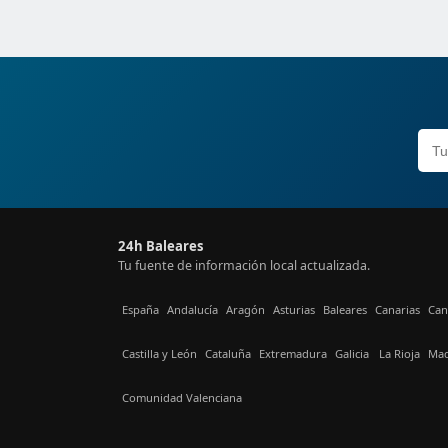
24h Baleares
Tu fuente de información local actualizada.
España
Andalucía
Aragón
Asturias
Baleares
Canarias
Can
Castilla y León
Cataluña
Extremadura
Galicia
La Rioja
Mad
Comunidad Valenciana