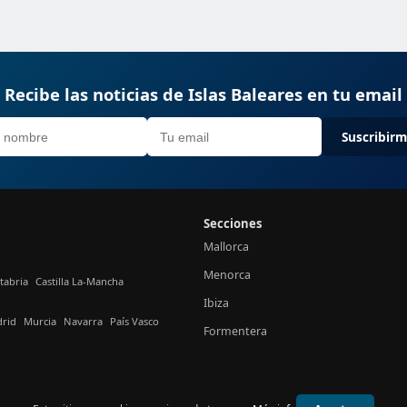
Recibe las noticias de Islas Baleares en tu email
Suscribir
Secciones
Mallorca
Menorca
tabria
Castilla La-Mancha
Ibiza
rid
Murcia
Navarra
País Vasco
Formentera