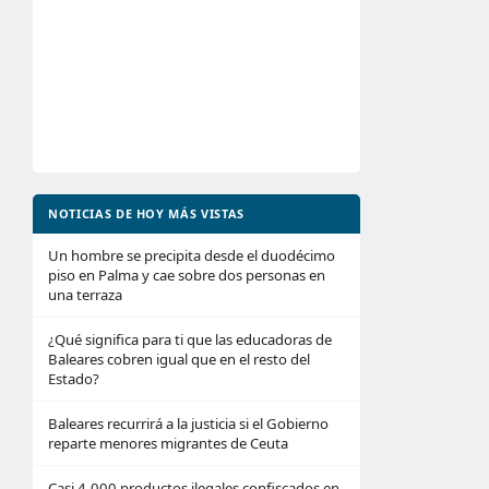
NOTICIAS DE HOY MÁS VISTAS
Un hombre se precipita desde el duodécimo
piso en Palma y cae sobre dos personas en
una terraza
¿Qué significa para ti que las educadoras de
Baleares cobren igual que en el resto del
Estado?
Baleares recurrirá a la justicia si el Gobierno
reparte menores migrantes de Ceuta
Casi 4.000 productos ilegales confiscados en