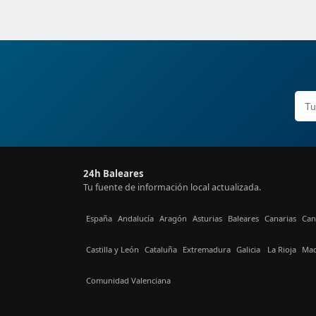
24h Baleares
Tu fuente de información local actualizada.
España
Andalucía
Aragón
Asturias
Baleares
Canarias
Can
Castilla y León
Cataluña
Extremadura
Galicia
La Rioja
Mad
Comunidad Valenciana