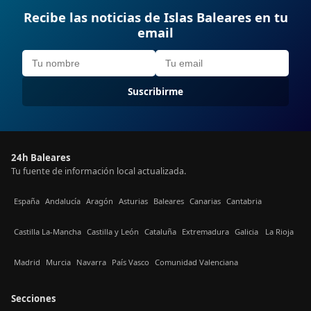
Recibe las noticias de Islas Baleares en tu
email
Suscribirme
24h Baleares
Tu fuente de información local actualizada.
España
Andalucía
Aragón
Asturias
Baleares
Canarias
Cantabria
Castilla La-Mancha
Castilla y León
Cataluña
Extremadura
Galicia
La Rioja
Madrid
Murcia
Navarra
País Vasco
Comunidad Valenciana
Secciones