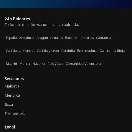
24h Baleares
Tu fuente de información local actualizada.
España
Andalucía
Aragón
Asturias
Baleares
Canarias
Cantabria
Castilla La-Mancha
Castilla y León
Cataluña
Extremadura
Galicia
La Rioja
Madrid
Murcia
Navarra
País Vasco
Comunidad Valenciana
Secciones
Mallorca
Menorca
Ibiza
Formentera
Legal